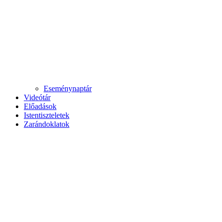
Eseménynaptár
Videótár
Előadások
Istentiszteletek
Zarándoklatok