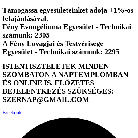
Ugrás
Támogassa egyesületeinket adója +1%-os
a
felajánlásával.
tartalomhoz
Fény Evangéliuma Egyesület - Technikai
számunk: 2305
A Fény Lovagjai és Testvérisége
Egyesület - Technikai számunk: 2295
ISTENTISZTELETEK MINDEN
SZOMBATON A NAPTEMPLOMBAN
ÉS ONLINE IS. ELŐZETES
BEJELENTKEZÉS SZÜKSÉGES:
SZERNAP@GMAIL.COM
Facebook