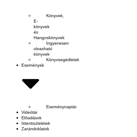
Könyvek,
E-
könyvek
és
Hangoskönyvek
Ingyenesen
olvasható
könyvek
Könyvsegédletek
Események
Eseménynaptár
Videótár
Előadások
Istentiszteletek
Zarándoklatok