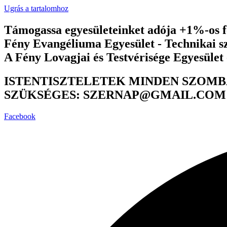
Ugrás a tartalomhoz
Támogassa egyesületeinket adója +1%-os fe
Fény Evangéliuma Egyesület - Technikai 
A Fény Lovagjai és Testvérisége Egyesület
ISTENTISZTELETEK MINDEN SZOMB
SZÜKSÉGES: SZERNAP@GMAIL.COM
Facebook