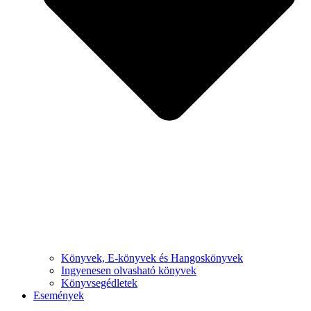
Könyvek, E-könyvek és Hangoskönyvek
Ingyenesen olvasható könyvek
Könyvsegédletek
Események