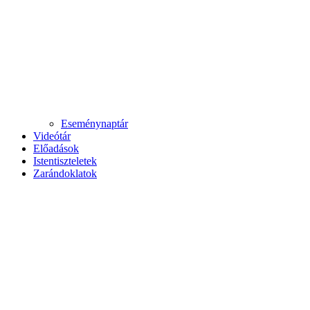
Eseménynaptár
Videótár
Előadások
Istentiszteletek
Zarándoklatok