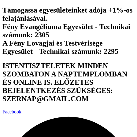
Ugrás
Támogassa egyesületeinket adója +1%-os
a
felajánlásával.
tartalomhoz
Fény Evangéliuma Egyesület - Technikai
számunk: 2305
A Fény Lovagjai és Testvérisége
Egyesület - Technikai számunk: 2295
ISTENTISZTELETEK MINDEN
SZOMBATON A NAPTEMPLOMBAN
ÉS ONLINE IS. ELŐZETES
BEJELENTKEZÉS SZÜKSÉGES:
SZERNAP@GMAIL.COM
Facebook