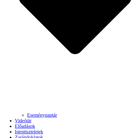
Eseménynaptár
Videótár
Előadások
Istentiszteletek
Zarándoklatok