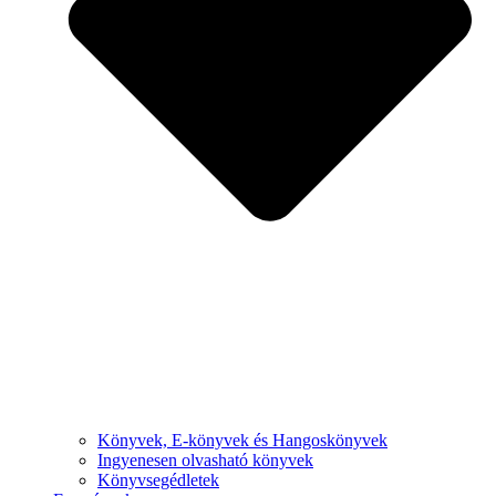
Könyvek, E-könyvek és Hangoskönyvek
Ingyenesen olvasható könyvek
Könyvsegédletek