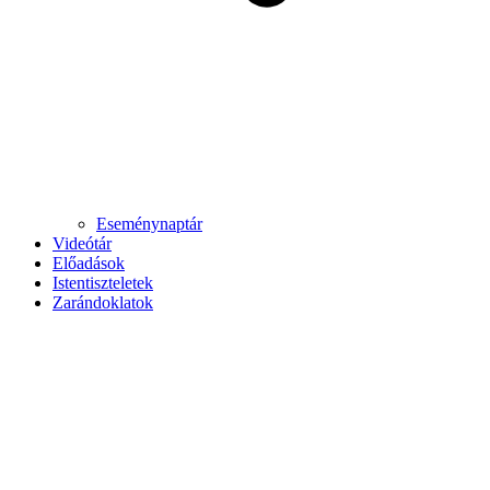
Eseménynaptár
Videótár
Előadások
Istentiszteletek
Zarándoklatok