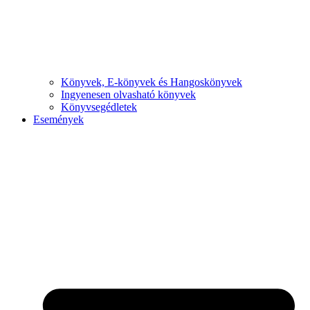
Könyvek, E-könyvek és Hangoskönyvek
Ingyenesen olvasható könyvek
Könyvsegédletek
Események