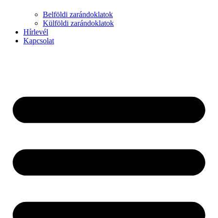
Belföldi zarándoklatok
Külföldi zarándoklatok
Hírlevél
Kapcsolat