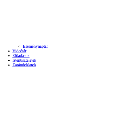
Eseménynaptár
Videótár
Előadások
Istentiszteletek
Zarándoklatok