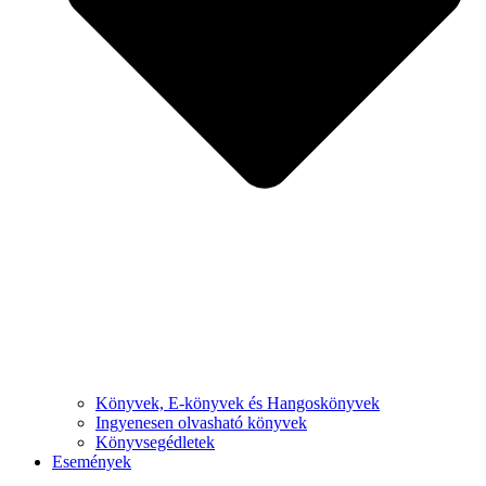
Könyvek, E-könyvek és Hangoskönyvek
Ingyenesen olvasható könyvek
Könyvsegédletek
Események