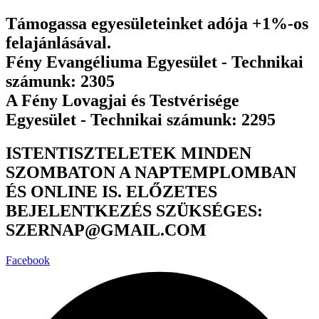
Ugrás
Támogassa egyesületeinket adója +1%-os
a
felajánlásával.
tartalomhoz
Fény Evangéliuma Egyesület - Technikai
számunk: 2305
A Fény Lovagjai és Testvérisége
Egyesület - Technikai számunk: 2295
ISTENTISZTELETEK MINDEN
SZOMBATON A NAPTEMPLOMBAN
ÉS ONLINE IS. ELŐZETES
BEJELENTKEZÉS SZÜKSÉGES:
SZERNAP@GMAIL.COM
Facebook