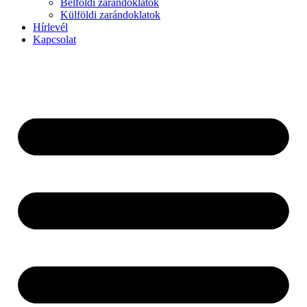
Belföldi zarándoklatok
Külföldi zarándoklatok
Hírlevél
Kapcsolat