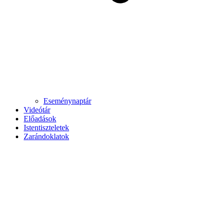
Eseménynaptár
Videótár
Előadások
Istentiszteletek
Zarándoklatok