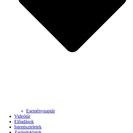
Eseménynaptár
Videótár
Előadások
Istentiszteletek
Zarándoklatok