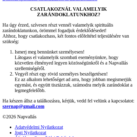
CSATLAKOZNÁL VALAMELYIK
ZARÁNDOKLATUNKHOZ?
Ha úgy érzed, szívesen részt vennél valamelyik spirituális
zarándoklatunkon, örömmel fogadjuk érdeklődésedet!
Ahhoz, hogy csatlakozhass, két fontos előfeltétel teljesülésére van
szükség:
Ismerj meg bennünket személyesen!
Látogass el valamelyik szombati eseményünkre, hogy
közvetlen élményed legyen közösségünkről és a Napvallás
szellemiségéről.
Vegyél részt egy rövid személyes beszélgetésen!
Ez az alkalom lehetőséget ad arra, hogy jobban megismerjük
egymást, és együtt tisztázzuk, számodra melyik zarándoklat a
legmegfelelőbb.
Ha készen állsz a találkozásra, kérjük, vedd fel velünk a kapcsolatot:
szernap@gmail.com
©2026 Napvallás
Adatvédelmi Nyilatkozat
Jogi Nyilatkozat