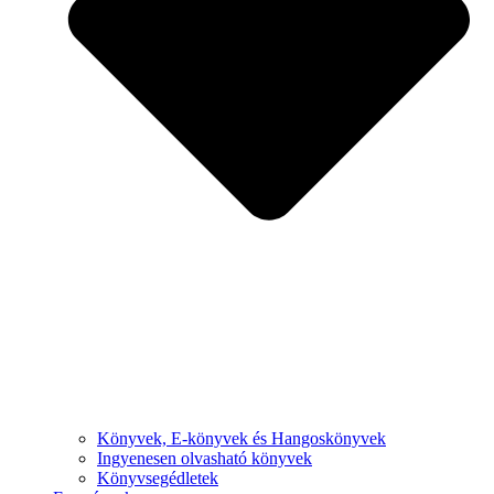
Könyvek, E-könyvek és Hangoskönyvek
Ingyenesen olvasható könyvek
Könyvsegédletek