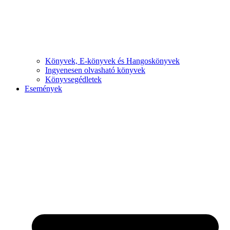
Könyvek, E-könyvek és Hangoskönyvek
Ingyenesen olvasható könyvek
Könyvsegédletek
Események