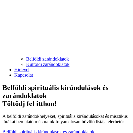
Belföldi zarándoklatok
Külföldi zarándoklatok
Hírlevél
Kapcsolat
Belföldi spirituális kirándulások és
zarándoklatok
Töltődj fel itthon!
A belföldi zarándokhelyeket, spirituális kirándulásokat és misztikus
túrákat bemutató műsoraink folyamatosan bővülő listája elérhető:
Belföldi spirituális kirándulások és zarándoklatok