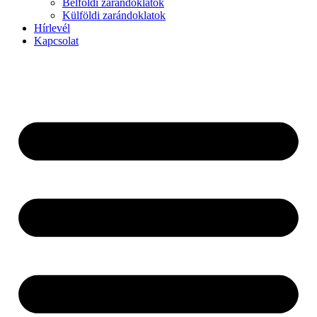
Belföldi zarándoklatok
Külföldi zarándoklatok
Hírlevél
Kapcsolat