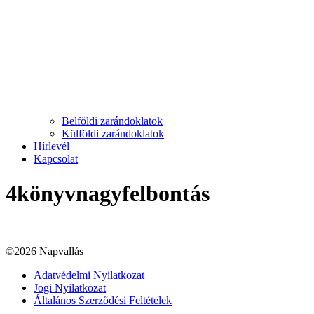
Belföldi zarándoklatok
Külföldi zarándoklatok
Hírlevél
Kapcsolat
4könyvnagyfelbontás
©2026 Napvallás
Adatvédelmi Nyilatkozat
Jogi Nyilatkozat
Általános Szerződési Feltételek