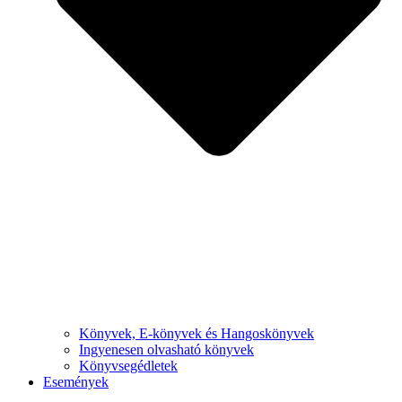
Könyvek, E-könyvek és Hangoskönyvek
Ingyenesen olvasható könyvek
Könyvsegédletek
Események