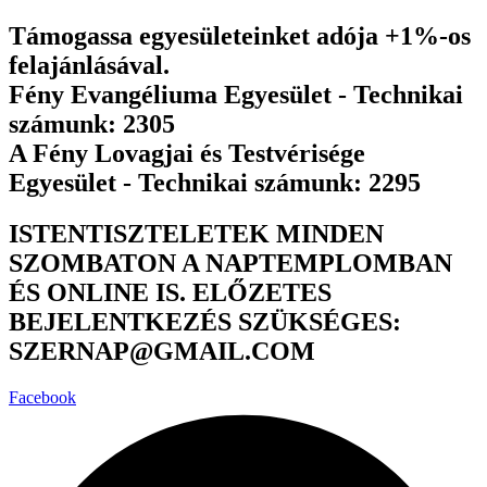
Ugrás
Támogassa egyesületeinket adója +1%-os
a
felajánlásával.
tartalomhoz
Fény Evangéliuma Egyesület - Technikai
számunk: 2305
A Fény Lovagjai és Testvérisége
Egyesület - Technikai számunk: 2295
ISTENTISZTELETEK MINDEN
SZOMBATON A NAPTEMPLOMBAN
ÉS ONLINE IS. ELŐZETES
BEJELENTKEZÉS SZÜKSÉGES:
SZERNAP@GMAIL.COM
Facebook