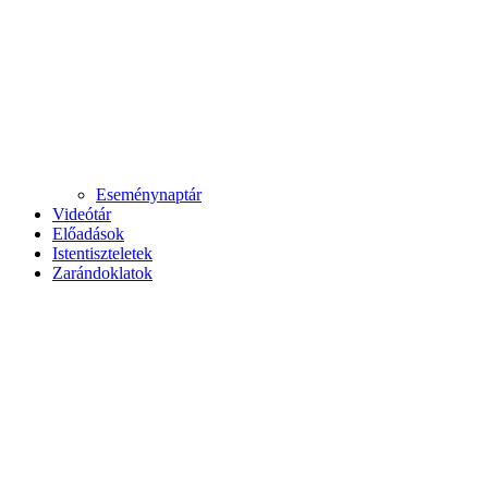
Eseménynaptár
Videótár
Előadások
Istentiszteletek
Zarándoklatok