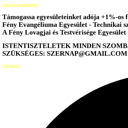
Ugrás a tartalomhoz
Támogassa egyesületeinket adója +1%-os fe
Fény Evangéliuma Egyesület - Technikai 
A Fény Lovagjai és Testvérisége Egyesület
ISTENTISZTELETEK MINDEN SZOMB
SZÜKSÉGES: SZERNAP@GMAIL.COM
Facebook