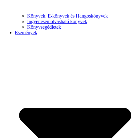
Könyvek, E-könyvek és Hangoskönyvek
Ingyenesen olvasható könyvek
Könyvsegédletek
Események