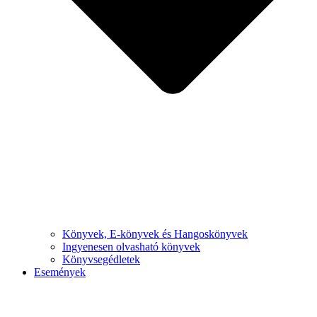
Könyvek, E-könyvek és Hangoskönyvek
Ingyenesen olvasható könyvek
Könyvsegédletek
Események