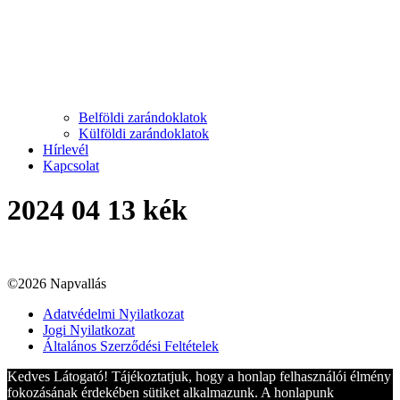
Belföldi zarándoklatok
Külföldi zarándoklatok
Hírlevél
Kapcsolat
2024 04 13 kék
©2026 Napvallás
Adatvédelmi Nyilatkozat
Jogi Nyilatkozat
Általános Szerződési Feltételek
Kedves Látogató! Tájékoztatjuk, hogy a honlap felhasználói élmény
fokozásának érdekében sütiket alkalmazunk. A honlapunk