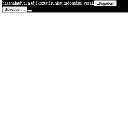
használatával a tájékoztatásunkat tudomásul veszi.
Elfogadom
Bővebben...