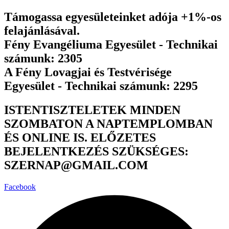
Ugrás
Támogassa egyesületeinket adója +1%-os
a
felajánlásával.
tartalomhoz
Fény Evangéliuma Egyesület - Technikai
számunk: 2305
A Fény Lovagjai és Testvérisége
Egyesület - Technikai számunk: 2295
ISTENTISZTELETEK MINDEN
SZOMBATON A NAPTEMPLOMBAN
ÉS ONLINE IS. ELŐZETES
BEJELENTKEZÉS SZÜKSÉGES:
SZERNAP@GMAIL.COM
Facebook