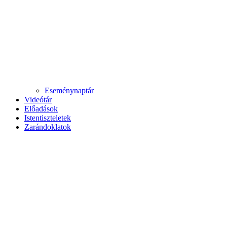
Eseménynaptár
Videótár
Előadások
Istentiszteletek
Zarándoklatok