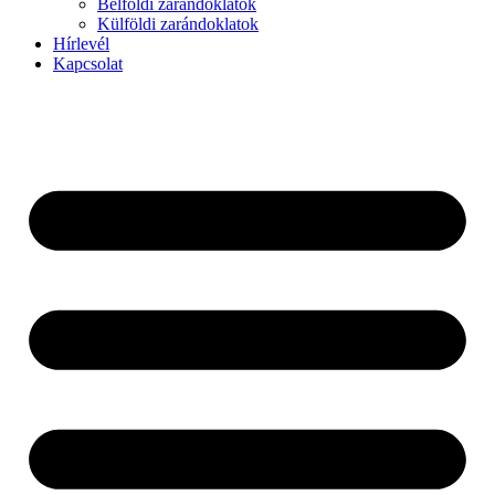
Belföldi zarándoklatok
Külföldi zarándoklatok
Hírlevél
Kapcsolat