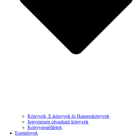
Könyvek, E-könyvek és Hangoskönyvek
Ingyenesen olvasható könyvek
Könyvsegédletek
Események