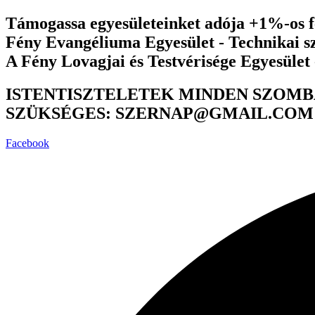
Ugrás
Támogassa egyesületeinket adója +1%-os fe
a
Fény Evangéliuma Egyesület - Technikai 
tartalomhoz
A Fény Lovagjai és Testvérisége Egyesület
ISTENTISZTELETEK MINDEN SZOMB
SZÜKSÉGES: SZERNAP@GMAIL.COM
Facebook