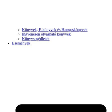
Könyvek, E-könyvek és Hangoskönyvek
Ingyenesen olvasható könyvek
Könyvsegédletek
Események