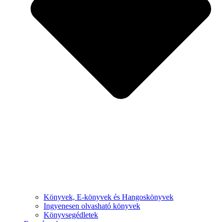
Könyvek, E-könyvek és Hangoskönyvek
Ingyenesen olvasható könyvek
Könyvsegédletek