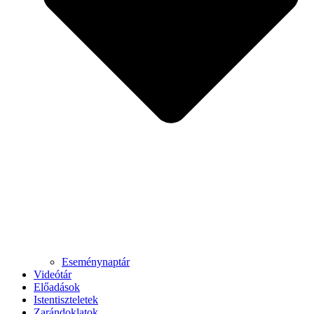
Eseménynaptár
Videótár
Előadások
Istentiszteletek
Zarándoklatok