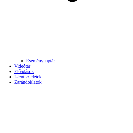
Eseménynaptár
Videótár
Előadások
Istentiszteletek
Zarándoklatok