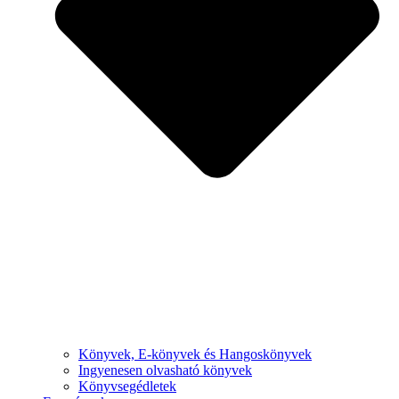
Könyvek, E-könyvek és Hangoskönyvek
Ingyenesen olvasható könyvek
Könyvsegédletek