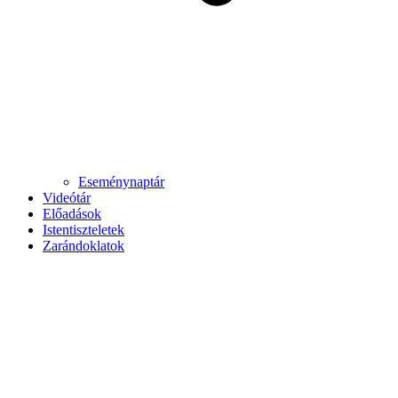
Eseménynaptár
Videótár
Előadások
Istentiszteletek
Zarándoklatok