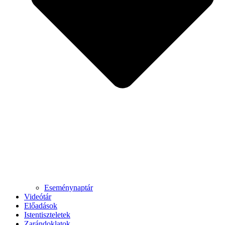
Eseménynaptár
Videótár
Előadások
Istentiszteletek
Zarándoklatok