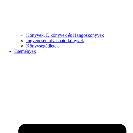
Könyvek, E-könyvek és Hangoskönyvek
Ingyenesen olvasható könyvek
Könyvsegédletek
Események