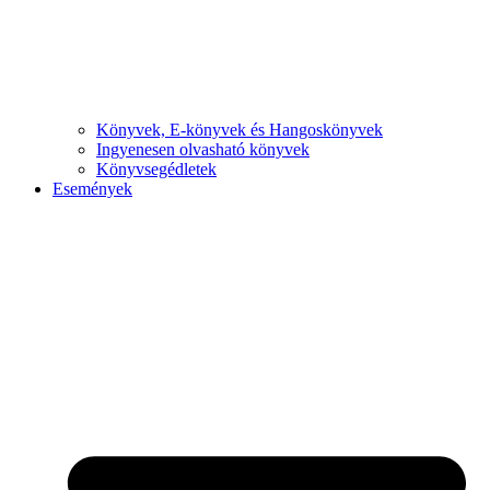
Könyvek, E-könyvek és Hangoskönyvek
Ingyenesen olvasható könyvek
Könyvsegédletek
Események