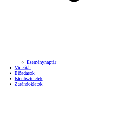
Eseménynaptár
Videótár
Előadások
Istentiszteletek
Zarándoklatok