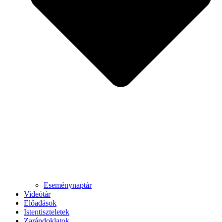
Eseménynaptár
Videótár
Előadások
Istentiszteletek
Zarándoklatok