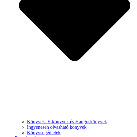
Könyvek, E-könyvek és Hangoskönyvek
Ingyenesen olvasható könyvek
Könyvsegédletek