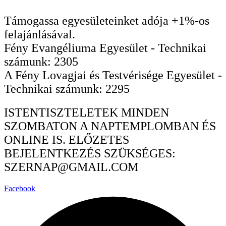
Ugrás
a
Támogassa egyesületeinket adója +1%-os
tartalomhoz
felajánlásával.
Fény Evangéliuma Egyesület - Technikai
számunk: 2305
A Fény Lovagjai és Testvérisége Egyesület -
Technikai számunk: 2295
ISTENTISZTELETEK MINDEN
SZOMBATON A NAPTEMPLOMBAN ÉS
ONLINE IS. ELŐZETES
BEJELENTKEZÉS SZÜKSÉGES:
SZERNAP@GMAIL.COM
Facebook