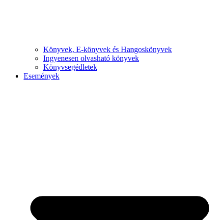
Könyvek, E-könyvek és Hangoskönyvek
Ingyenesen olvasható könyvek
Könyvsegédletek
Események