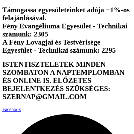
Ugrás
Támogassa egyesületeinket adója +1%-os
a
felajánlásával.
tartalomhoz
Fény Evangéliuma Egyesület - Technikai
számunk: 2305
A Fény Lovagjai és Testvérisége
Egyesület - Technikai számunk: 2295
ISTENTISZTELETEK MINDEN
SZOMBATON A NAPTEMPLOMBAN
ÉS ONLINE IS. ELŐZETES
BEJELENTKEZÉS SZÜKSÉGES:
SZERNAP@GMAIL.COM
Facebook