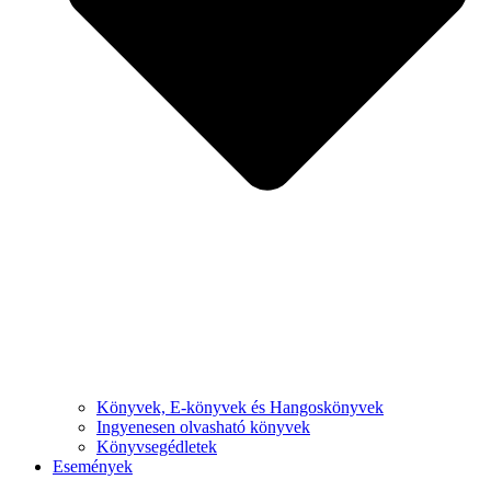
Könyvek, E-könyvek és Hangoskönyvek
Ingyenesen olvasható könyvek
Könyvsegédletek
Események