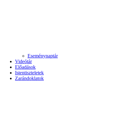
Eseménynaptár
Videótár
Előadások
Istentiszteletek
Zarándoklatok