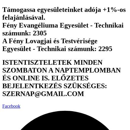
Ugrás
Támogassa egyesületeinket adója +1%-os
a
felajánlásával.
tartalomhoz
Fény Evangéliuma Egyesület - Technikai
számunk: 2305
A Fény Lovagjai és Testvérisége
Egyesület - Technikai számunk: 2295
ISTENTISZTELETEK MINDEN
SZOMBATON A NAPTEMPLOMBAN
ÉS ONLINE IS. ELŐZETES
BEJELENTKEZÉS SZÜKSÉGES:
SZERNAP@GMAIL.COM
Facebook