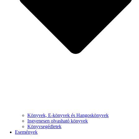
Könyvek, E-könyvek és Hangoskönyvek
Ingyenesen olvasható könyvek
Könyvsegédletek
Események