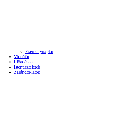
Eseménynaptár
Videótár
Előadások
Istentiszteletek
Zarándoklatok