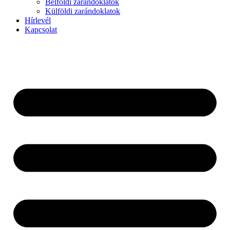
Belföldi zarándoklatok
Külföldi zarándoklatok
Hírlevél
Kapcsolat